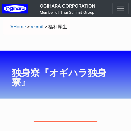
OGIHARA CORPORATION
Member of Thai Summit Group
Home
>
recruit
>
福利厚生
独身寮『オギハラ独身
寮』