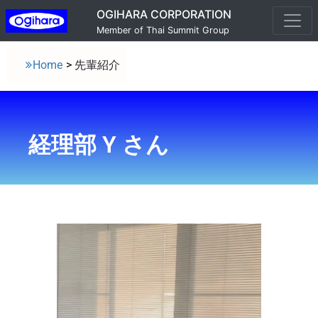
OGIHARA CORPORATION
Member of Thai Summit Group
Home
>
先輩紹介
経理部 Y さん