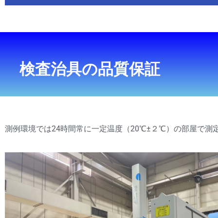
検査治具の品質保証
測例環境では24時間常に一定温度（20℃±２℃）の部屋で