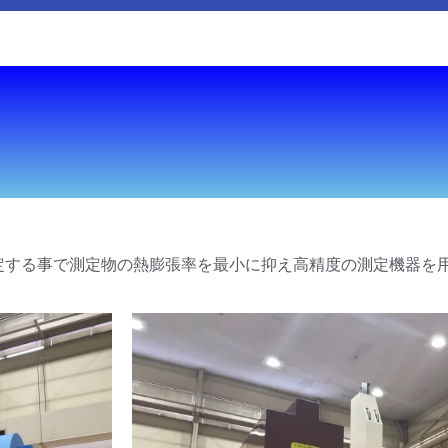
測定する事で測定物の熱膨張率を最小に抑え高精度の測定機器を