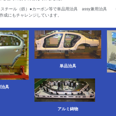
●スチール（鉄）●カーボン等で単品用治具 assy兼用治
治具の作成にもチャレンジしています。
単品治具
用治具
アルミ鋳物