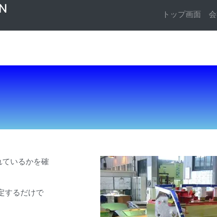
N
トップ画面
会
れているかを確
定するだけで