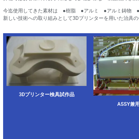
今迄使用してきた素材は ●樹脂 ●アルミ ●アルミ鋳物 
新しい技術への取り組みとして3Dプリンターを用いた
3Dプリンター検具試作品
ASSY兼