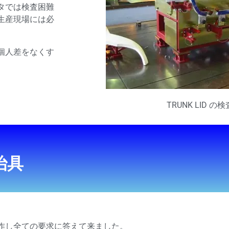
タでは検査困難
生産現場には必
個人差をなくす
TRUNK LID の
治具
作し全ての要求に答えて来ました。