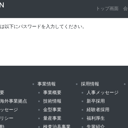
N
トップ画面
会
は以下にパスワードを入力してください。
事業情報
採用情報
要
事業概要
人事メッセージ
海外事業拠点
技術情報
新卒採用
ッセージ
金型事業
経験者採用
リシー
量産事業
福利厚生
動
検査治具事業
先輩紹介